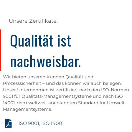
Leitung Forschung & Entwicklung und Leitung
Auszubildender Fachinformatiker für
Auszubildender Fachkraft für Lagerlogistik
Qualitäts- und Umweltmanagement
Verpackungsprojektmanagement
Praktikantin Verpackungstechnik
Teamleitung Arbeitsvorbereitung
Auszubildende Industriekauffrau
Leitung Qualitätsicherung/Bulk
Leitung Qualitätssicherung
Leitung Vertrieb/Marketing
Schichtführer Produktion
Schichtführer Produktion
Schichtführer Produktion
Key-Account-Manager
Key-Account-Manager
Key-Account-Manager
Key-Account-Manager
Key-Account-Manager
Key-Account-Manager
Facility Management
Projektmanagement
Teamleitung Einkauf
Arbeitsvorbereitung
Systemintegration
Personalabteilung
Geschäftsführung
Customer service
Customer service
Customer service
Leiter Produktion
Bulk-Produktion
Leitung IT
Student
Student
Technik
Einkauf
QS
IT
IT
IT
Unsere Zertifikate:
Qualität ist
nachweisbar.
Wir bieten unseren Kunden Qualität und
Prozesssicherheit – und das können wir auch belegen.
Unser Unternehmen ist zertifiziert nach den ISO-Normen
9001 für Qualitäts-Managementsysteme und nach ISO
14001, dem weltweit anerkannten Standard für Umwelt-
Managementsysteme.
ISO 9001, ISO 14001